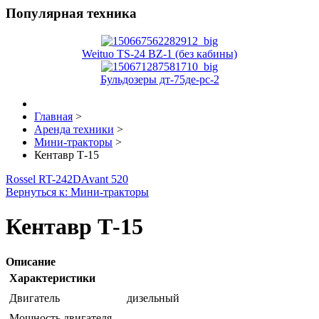
Популярная техника
Weituo TS-24 BZ-1 (без кабины)
Бульдозеры дт-75де-рс-2
Главная
>
Аренда техники
>
Мини-тракторы
>
Кентавр Т-15
Rossel RT-242D
Avant 520
Вернуться к: Мини-тракторы
Кентавр Т-15
Описание
Характеристики
Двигатель
дизельный
Мощность двигателя