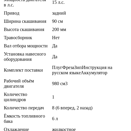
15 л.с.
в л.с.
Привод
задний
Ширина скашивания
90 см
Высота скашивания
200 мм
Травосборник
Нет
Вал отбора мощности
Да
Установка навесного
Да
оборудования
ПлугФрезаЗипИнструкция на
Комплект поставки
русском языкеАккумулятор
Рабочий объём
980 см3
двигателя
Количество
1
цилиндров
Количество передач
8 (6 вперед, 2 назад)
Ёмкость топливного
6 л
бака
Охлаждение
жидкостное