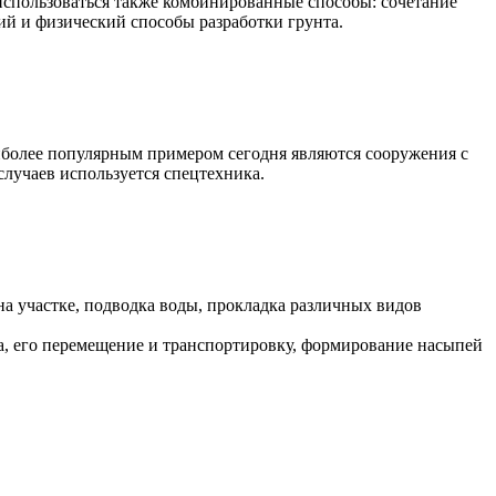
использоваться также комбинированные способы: сочетание
й и физический способы разработки грунта.
иболее популярным примером сегодня являются сооружения с
случаев используется спецтехника.
а участке, подводка воды, прокладка различных видов
а, его перемещение и транспортировку, формирование насыпей