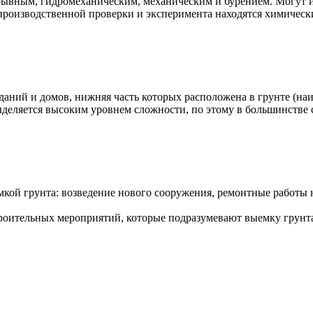
зрывным, гидромеханическим, механическим и бурением. Могут 
роизводственной проверки и эксперимента находятся химически
аний и домов, нижняя часть которых расположена в грунте (на
ыделяется высоким уровнем сложности, по этому в большинстве 
кой грунта: возведение нового сооружения, ремонтные работы н
троительных мероприятий, которые подразумевают выемку грунт