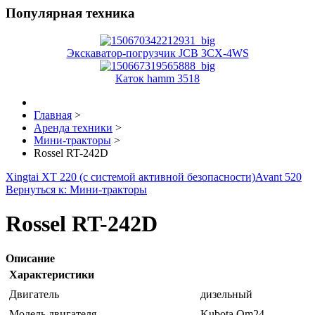
Популярная техника
Экскаватор-погрузчик JCB 3CX-4WS
Каток hamm 3518
Главная
>
Аренда техники
>
Мини-тракторы
>
Rossel RT-242D
Xingtai ХТ 220 (с системой активной безопасности)
Avant 520
Вернуться к: Мини-тракторы
Rossel RT-242D
Описание
Характеристики
Двигатель
дизельный
Модель двигателя
Kubota Qm24