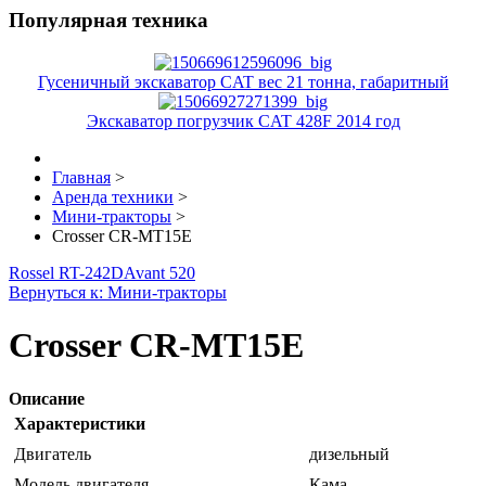
Популярная техника
Гусеничный экскаватор CAT вес 21 тонна, габаритный
Экскаватор погрузчик CAT 428F 2014 год
Главная
>
Аренда техники
>
Мини-тракторы
>
Crosser CR-MT15E
Rossel RT-242D
Avant 520
Вернуться к: Мини-тракторы
Crosser CR-MT15E
Описание
Характеристики
Двигатель
дизельный
Модель двигателя
Кама