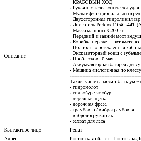
- КРАБОВЫЙ ХОД
- Рукоять с телескопически удлин
- Мультифункциональный передн
- Двухсторонняя гидролиния (вр
- Двигатель Perkins 1104C-44T (А
- Масса машины 9 200 кг
- Передний и задний мост веду
- Коробка передач – автоматичес
- Полностью остекленная кабина
- Экскаваторный ковш с зубьями
Описание
- Проблесковый маяк
- Аккумуляторная батарея для с
- Машина аналогичная по класс
---------------------------------------------
Также машина может быть уком
- гидромолот
- гидробур / ямобур
- дорожная щетка
- дорожная фреза
- трамбовка / вибротрамбовка
- вибропогружатель
- захват для леса
Контактное лицо
Ренат
Адрес
Ростовская область, Ростов-на-