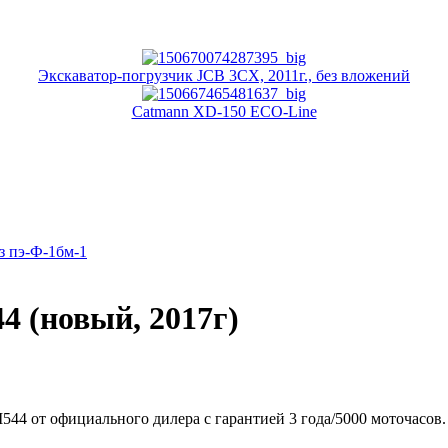
Экскаватор-погрузчик JCB 3CX, 2011г., без вложений
Catmann XD-150 ECO-Line
з пэ-Ф-1бм-1
4 (новый, 2017г)
44 от официального дилера с гарантией 3 года/5000 моточасов.