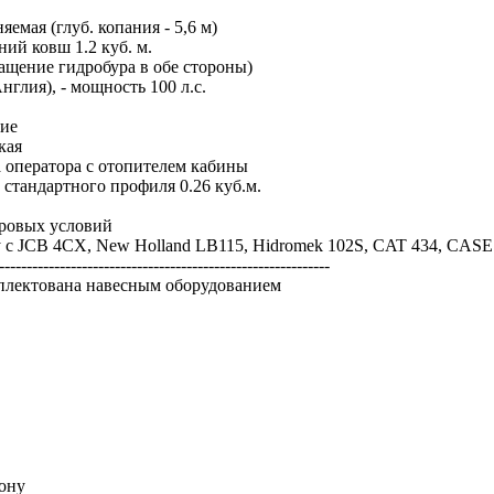
яемая (глуб. копания - 5,6 м)
ий ковш 1.2 куб. м.
ащение гидробура в обе стороны)
нглия), - мощность 100 л.с.
щие
кая
 оператора с отопителем кабины
 стандартного профиля 0.26 куб.м.
уровых условий
у с JCB 4CX, New Holland LB115, Hidromek 102S, CAT 434, CASE
------------------------------------------------------------
плектована навесным оборудованием
Дону