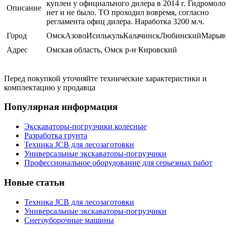
куплен у официального дилера в 2014 г. Гидромоло
Описание
нет и не было. ТО проходил вовремя, согласно
регламента офиц дилера. Наработка 3200 м.ч.
Город
ОмскАзовоИсилькульКалачинскЛюбинскийМарья
Адрес
Омская область, Омск р-н Кировский
Перед покупкой уточняйте технические характеристики и
комплектацию у продавца
Популярная информация
Экскаваторы-погрузчики колесные
Разработка грунта
Техника JCB для лесозаготовки
Универсальные экскаваторы-погрузчики
Профессиональное оборудование для серьезных работ
Новые статьи
Техника JCB для лесозаготовки
Универсальные экскаваторы-погрузчики
Снегоуборочные машины