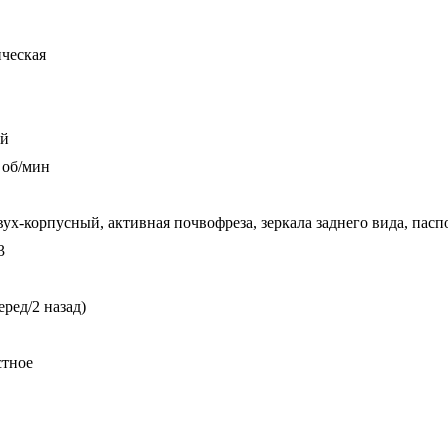
ческая
ый
 об/мин
вух-корпусный, активная почвофреза, зеркала заднего вида, пасп
3
еред/2 назад)
стное