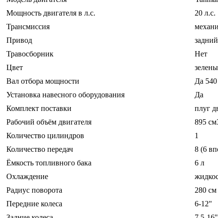
Мощность двигателя в л.с.
20 л.с.
Трансмиссия
механи
Привод
задний
Травосборник
Нет
Цвет
зелен
Вал отбора мощности
Да 540
Установка навесного оборудования
Да
Комплект поставки
плуг д
Рабочий объём двигателя
895 см
Количество цилиндров
1
Количество передач
8 (6 вп
Ёмкость топливного бака
6 л
Охлаждение
жидко
Радиус поворота
280 см
Передние колеса
6-12"
Задние колеса
7.5-16"