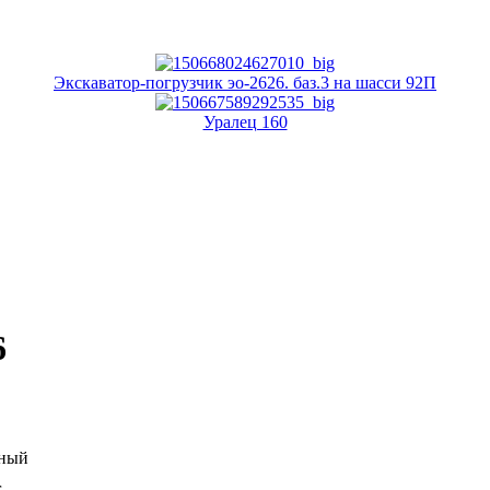
Экскаватор-погрузчик эо-2626. баз.3 на шасси 92П
Уралец 160
6
ьный
r