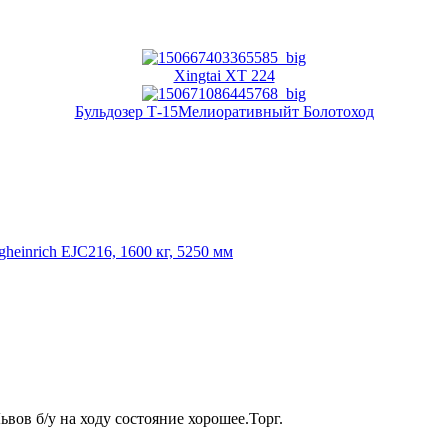
Xingtai XT 224
Бульдозер Т-15Мелиоративныйт Болотоход
heinrich EJC216, 1600 кг, 5250 мм
Львов б/у на ходу состояние хорошее.Торг.