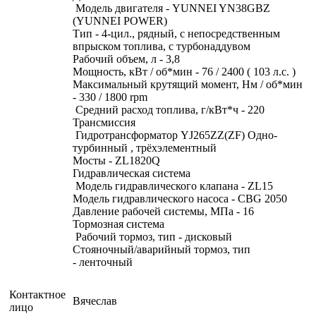
Модель двигателя - YUNNEI YN38GBZ
(YUNNEI POWER)
Тип - 4-цил., рядный, с непосредственным
впрыском топлива, с турбонаддувом
Рабочий объем, л - 3,8
Мощность, кВт / об*мин - 76 / 2400 ( 103 л.с. )
Максимальный крутящий момент, Нм / об*мин
- 330 / 1800 rpm
Средний расход топлива, г/кВт*ч - 220
Трансмиссия
Гидротрансформатор YJ265ZZ(ZF) Одно-
турбинный , трёхэлементный
Мосты - ZL1820Q
Гидравлическая система
Модель гидравлического клапана - ZL15
Модель гидравлического насоса - CBG 2050
Давление рабочей системы, МПа - 16
Тормозная система
Рабочий тормоз, тип - дисковый
Стояночный/аварийный тормоз, тип
- ленточный
Контактное
Вячеслав
лицо