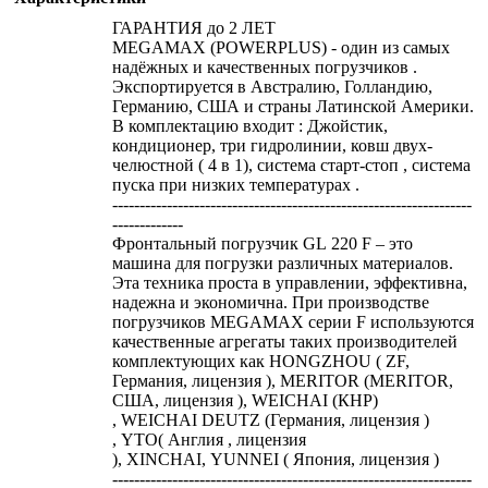
ГАРАНТИЯ до 2 ЛЕТ
MEGAMAX (POWERPLUS) - один из самых
надёжных и качественных погрузчиков .
Экспортируется в Австралию, Голландию,
Германию, США и страны Латинской Америки.
В комплектацию входит : Джойстик,
кондиционер, три гидролинии, ковш двух-
челюстной ( 4 в 1), система старт-стоп , система
пуска при низких температурах .
------------------------------------------------------------------
-------------
Фронтальный погрузчик GL 220 F – это
машина для погрузки различных материалов.
Эта техника проста в управлении, эффективна,
надежна и экономична. При производстве
погрузчиков MEGAMAX серии F используются
качественные агрегаты таких производителей
комплектующих как HONGZHOU ( ZF,
Германия, лицензия ), MERITOR (MERITOR,
США, лицензия ), WEICHAI (КНР)
, WEICHAI DEUTZ (Германия, лицензия )
, YTO( Англия , лицензия
), XINCHAI, YUNNEI ( Япония, лицензия )
------------------------------------------------------------------