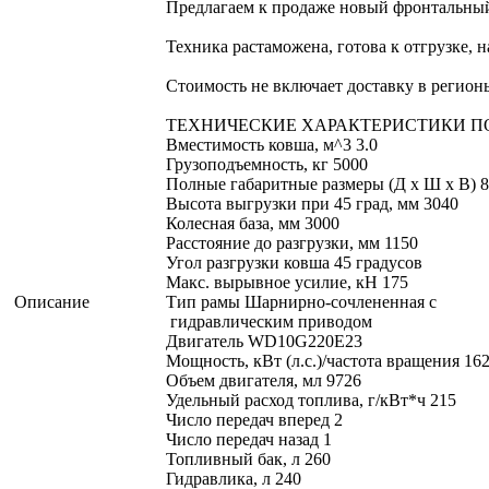
Предлагаем к продаже новый фронтальны
Техника растаможена, готова к отгрузке, 
Стоимость не включает доставку в регион
ТЕХНИЧЕСКИЕ ХАРАКТЕРИСТИКИ ПО
Вместимость ковша, м^3 3.0
Грузоподъемность, кг 5000
Полные габаритные размеры (Д х Ш х В) 
Высота выгрузки при 45 град, мм 3040
Колесная база, мм 3000
Расстояние до разгрузки, мм 1150
Угол разгрузки ковша 45 градусов
Макс. вырывное усилие, кН 175
Описание
Тип рамы Шарнирно-сочлененная с
гидравлическим приводом
Двигатель WD10G220E23
Мощность, кВт (л.с.)/частота вращения 162
Объем двигателя, мл 9726
Удельный расход топлива, г/кВт*ч 215
Число передач вперед 2
Число передач назад 1
Топливный бак, л 260
Гидравлика, л 240