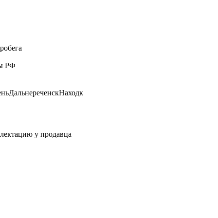
пробега
ны РФ
ньДальнереченскНаходк
плектацию у продавца