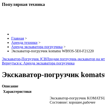
Популярная техника
Главная
>
Аренда техники
>
Аренда экскаватора погрузчика
>
Экскаватор-погрузчик komatsu WB93S-5E0-F21220
Экскаватор-Погрузчик JCB
Продам погрузчик-экскаватор на мт
Вернуться к: Аренда экскаватора погрузчика
Экскаватор-погрузчик komat
Описание
Характеристики
Экскаватор-погрузчик KOMATSU
Состояние: хорошее,рабочее