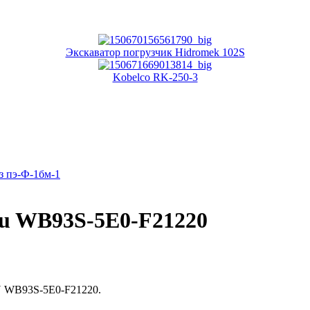
Экскаватор погрузчик Hidromek 102S
Kobelco RK-250-3
з пэ-Ф-1бм-1
su WB93S-5E0-F21220
 WB93S-5E0-F21220.