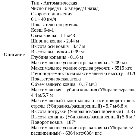
Тип - Автоматическая
Число передач - 6 вперед/3 назад
Скорости движения
6.1 - 40 км/ч
Показатели погрузчика
Ковш 6-в-1
Оъем ковша - 1.1 м^3
Ширина ковша - 2.44 м
Высота оси ковша - 3.47 м
Высота выгрузки - 0.99 м
Описание
Глубина копания - 0.16 м
Максимальное усилие отрыва ковша - 7209 кгс
Максимальное усилие отрыва рукояти - 6515 кгс
Грузоподъемность на максимальную высоту - 317
Показатели экскаватора
Объем заднего ковша - 0.17 м^3
Максимальная глубина копания (Убирались/расш
4.4 м/5.7 м
Максимальный вылет ковша от оси поворота экс
стрелы (Убирались/расширенный) - 5.7 м/6.8 м
Высота погрузки (Убирались/расширенный) - 3.8 м
Высота копания (Убирались/расширенный) 5.6 м /
Поворот ковша - 187°
Максимальное усилие отрыва ковша (Убирались/
расширенный) - 6364 кгс/6364 кгс