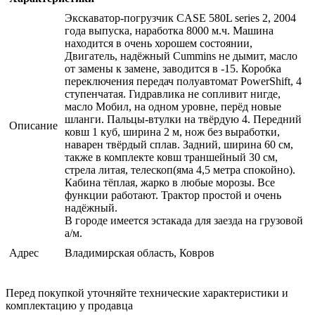
Экскаватор-погрузчик CASE 580L series 2, 2004
года выпуска, наработка 8000 м.ч. Машина
находится в очень хорошем состоянии,
Двигатель, надёжный Cummins не дымит, масло
от замены к замене, заводится в -15. Коробка
переключения передач полуавтомат PowerShift, 4
ступенчатая. Гидравлика не сопливит нигде,
масло Мобил, на одном уровне, перёд новые
шланги. Пальцы-втулки на твёрдую 4. Передний
Описание
ковш 1 куб, ширина 2 м, нож без выработки,
наварен твёрдый сплав. Задний, ширина 60 см,
также в комплекте ковш траншейный 30 см,
стрела литая, телескоп(яма 4,5 метра спокойно).
Кабина тёплая, жарко в любые морозы. Все
функции работают. Трактор простой и очень
надёжный.
В городе имеется эстакада для заезда на грузовой
а/м.
Адрес
Владимирская область, Ковров
Перед покупкой уточняйте технические характеристики и
комплектацию у продавца