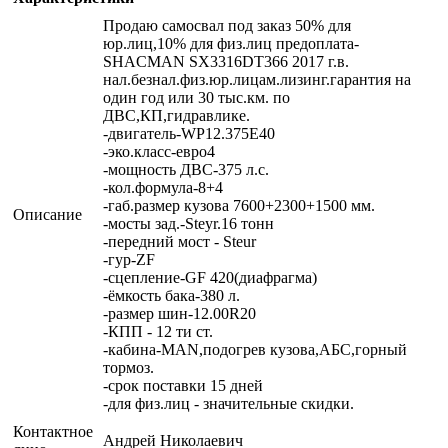
Продаю самосвал под заказ 50% для
юр.лиц,10% для физ.лиц предоплата-
SHACMAN SX3316DT366 2017 г.в.
нал.безнал.физ.юр.лицам.лизинг.гарантия на
один год или 30 тыс.км. по
ДВС,КП,гидравлике.
-двигатель-WP12.375E40
-эко.класс-евро4
-мощность ДВС-375 л.с.
-кол.формула-8+4
-габ.размер кузова 7600+2300+1500 мм.
Описание
-мосты зад.-Steyr.16 тонн
-передний мост - Steur
-гур-ZF
-сцепление-GF 420(диафрагма)
-ёмкость бака-380 л.
-размер шин-12.00R20
-КПП - 12 ти ст.
-кабина-MAN,подогрев кузова,АБС,горный
тормоз.
-срок поставки 15 дней
-для физ.лиц - значительные скидки.
Контактное
Андрей Николаевич