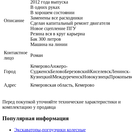
2012 года выпуска
В одних руках
В хорошем состоянии
Заменены все расходники
Описание
Сделан капитальный ремонт двигателя
Новое сцепление ПГУ
Резина вся в круг карьерна
Бак 300 литров
Машина на линии
Контактное
Роман
лицо
КемеровоАнжеро-
Город
СудженскБеловоБерезовскийКиселевскЛенинск-
КузнецкийМеждуреченскНовокузнецкПрокопье
Адрес
Кемеровская область, Кемерово
Перед покупкой уточняйте технические характеристики и
комплектацию у продавца
Популярная информация
Экскаваторы-погрузчики колесные