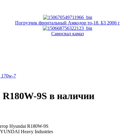
Погрузчик фронтальный Амкодор то-18. Б3 2006 г
Самосвал камаз
x 170w-7
i R180W-9S в наличии
атор Hyundai R180W-9S
YUNDAI Heavy Industries