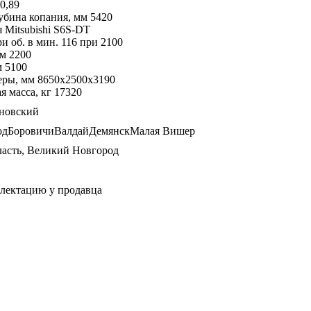
0,89
убина копания, мм 5420
 Mitsubishi S6S-DT
и об. в мин. 116 при 2100
м 2200
м 5100
еры, мм 8650х2500х3190
 масса, кг 17320
новский
одБоровичиВалдайДемянскМалая Вишер
ласть, Великий Новгород
плектацию у продавца