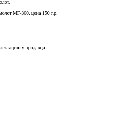
олот.
олот МГ-300, цена 150 т.р.
плектацию у продавца