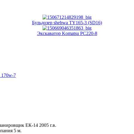
Бульдозер shehwa TY165-3 (SD16)
Экскаватор Komatsu PC220-8
x 170w-7
анировщик ЕК-14 2005 г.в.
опания 5 м.