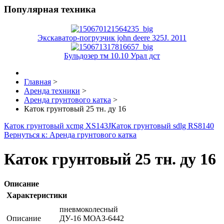
Популярная техника
Экскаватор-погрузчик john deere 325J. 2011
Бульдозер тм 10.10 Урал дст
Главная
>
Аренда техники
>
Аренда грунтового катка
>
Каток грунтовый 25 тн. ду 16
Каток грунтовый xcmg XS143J
Каток грунтовый sdlg RS8140
Вернуться к: Аренда грунтового катка
Каток грунтовый 25 тн. ду 16
Описание
Характеристики
пневмоколесный
Описание
ДУ-16 МОАЗ-6442