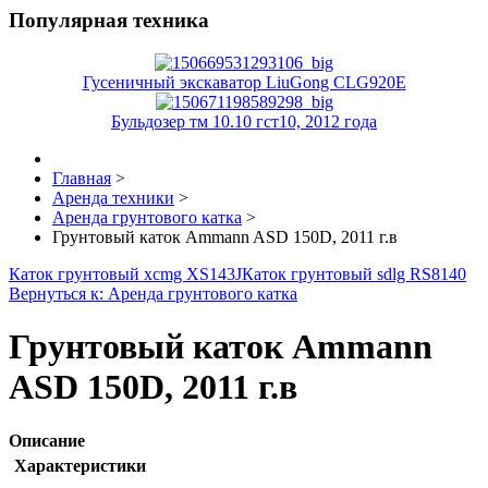
Популярная техника
Гусеничный экскаватор LiuGong CLG920E
Бульдозер тм 10.10 гст10, 2012 года
Главная
>
Аренда техники
>
Аренда грунтового катка
>
Грунтовый каток Ammann ASD 150D, 2011 г.в
Каток грунтовый xcmg XS143J
Каток грунтовый sdlg RS8140
Вернуться к: Аренда грунтового катка
Грунтовый каток Ammann
ASD 150D, 2011 г.в
Описание
Характеристики