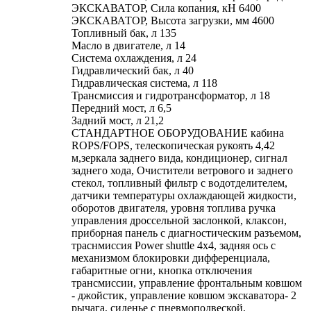
ЭКСКАВАТОР, Сила копания, кН 6400
ЭКСКАВАТОР, Высота загрузки, мм 4600
Топливный бак, л 135
Масло в двигателе, л 14
Система охлаждения, л 24
Гидравлический бак, л 40
Гидравлическая система, л 118
Трансмиссия и гидротрансформатор, л 18
Передний мост, л 6,5
Задний мост, л 21,2
СТАНДАРТНОЕ ОБОРУДОВАНИЕ кабина
ROPS/FOPS, телескопическая рукоять 4,42
м,зеркала заднего вида, кондиционер, сигнал
заднего хода, Очистители ветрового и заднего
стекол, топливный фильтр с водотделителем,
датчики температуры охлаждающей жидкости,
оборотов двигателя, уровня топлива ручка
управления дроссельной заслонкой, клаксон,
приборная панель с диагностическим разъемом,
траснмиссия Power shuttle 4x4, задняя ось с
механизмом блокировки дифференциала,
габаритные огни, кнопка отключения
трансмиссии, управление фронтальным ковшом
- джойстик, управление ковшом экскаватора- 2
рычага, сиденье с пневмоподвеской,