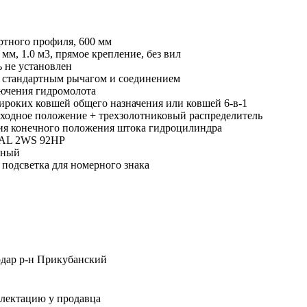
ртного профиля, 600 мм
 мм, 1.0 м3, прямое крепление, без вил
 не установлен
о стандартным рычагом и соединением
лючения гидромолота
ироких ковшей общего назначения или ковшей 6-в-1
сходное положение + трехзолотниковый распределитель
я конечного положения штока гидроцилиндра
AL 2WS 92HP
рный
 подсветка для номерного знака
одар р-н Прикубанский
плектацию у продавца