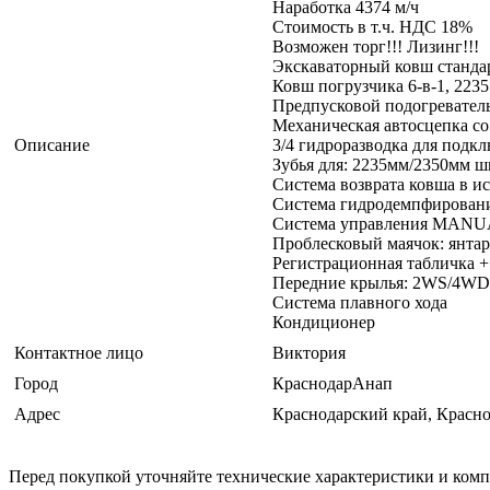
Наработка 4374 м/ч
Стоимость в т.ч. НДС 18%
Возможен торг!!! Лизинг!!!
Экскаваторный ковш станда
Ковш погрузчика 6-в-1, 2235
Предпусковой подогреватель
Механическая автосцепка с
Описание
3/4 гидроразводка для подк
Зубья для: 2235мм/2350мм ш
Система возврата ковша в и
Система гидродемпфировани
Система управления MANU
Проблесковый маячок: янта
Регистрационная табличка +
Передние крылья: 2WS/4WD
Система плавного хода
Кондиционер
Контактное лицо
Виктория
Город
КраснодарАнап
Адрес
Краснодарский край, Красн
Перед покупкой уточняйте технические характеристики и ком