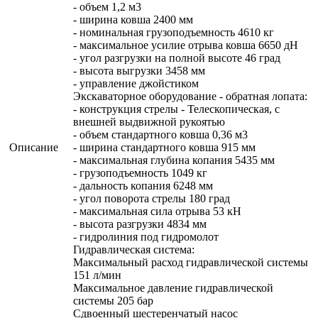
- объем 1,2 м3
- ширина ковша 2400 мм
- номинальная грузоподъемность 4610 кг
- максимальное усилие отрыва ковша 6650 дН
- угол разгрузки на полной высоте 46 град
- высота выгрузки 3458 мм
- управление джойстиком
Экскаваторное оборудование - обратная лопата:
- конструкция стрелы - Телескопическая, с
внешней выдвижной рукоятью
- объем стандартного ковша 0,36 м3
Описание
- ширина стандартного ковша 915 мм
- максимальная глубина копания 5435 мм
- грузоподъемность 1049 кг
- дальность копания 6248 мм
- угол поворота стрелы 180 град
- максимальная сила отрыва 53 кН
- высота разгрузки 4834 мм
- гидролиния под гидромолот
Гидравлическая система:
Максимальный расход гидравлической системы
151 л/мин
Максимальное давление гидравлической
системы 205 бар
Сдвоенный шестеренчатый насос