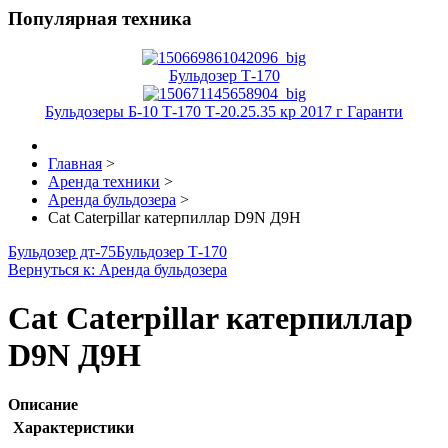
Популярная техника
Бульдозер Т-170
Бульдозеры Б-10 Т-170 Т-20.25.35 кр 2017 г Гаранти
Главная
>
Аренда техники
>
Аренда бульдозера
>
Cat Caterpillar катерпиллар D9N Д9Н
Бульдозер дт-75
Бульдозер Т-170
Вернуться к: Аренда бульдозера
Cat Caterpillar катерпиллар
D9N Д9Н
Описание
Характеристики