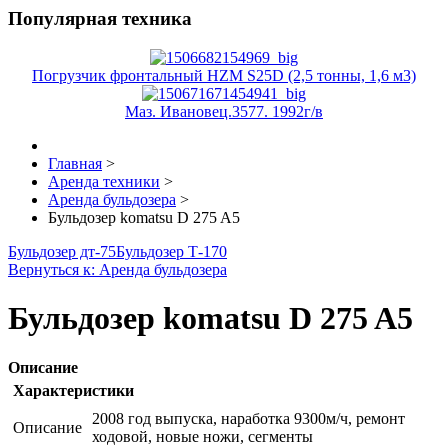
Популярная техника
Погрузчик фронтальный HZM S25D (2,5 тонны, 1,6 м3)
Маз. Ивановец.3577. 1992г/в
Главная
>
Аренда техники
>
Аренда бульдозера
>
Бульдозер komatsu D 275 A5
Бульдозер дт-75
Бульдозер Т-170
Вернуться к: Аренда бульдозера
Бульдозер komatsu D 275 A5
Описание
Характеристики
2008 год выпуска, наработка 9300м/ч, ремонт
Описание
ходовой, новые ножи, сегменты