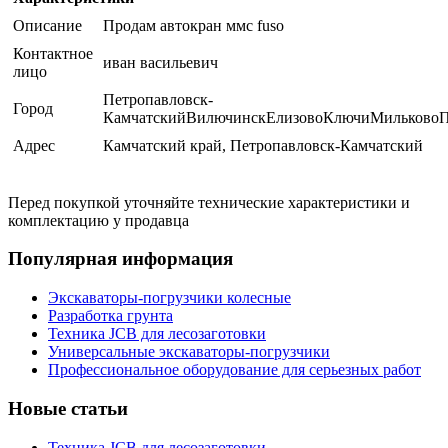
Описание
Продам автокран ммс fuso
Контактное
иван васильевич
лицо
Петропавловск-
Город
КамчатскийВилючинскЕлизовоКлючиМильковоП
Адрес
Камчатский край, Петропавловск-Камчатский
Перед покупкой уточняйте технические характеристики и
комплектацию у продавца
Популярная информация
Экскаваторы-погрузчики колесные
Разработка грунта
Техника JCB для лесозаготовки
Универсальные экскаваторы-погрузчики
Профессиональное оборудование для серьезных работ
Новые статьи
Техника JCB для лесозаготовки